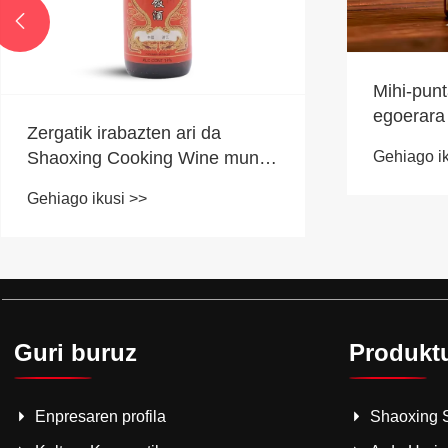

Mihi-punt
egoerara
Zergatik irabazten ari da
Gehiago ik
Shaoxing Cooking Wine mundu
mailako sukaldeetan
Gehiago ikusi >>
aurrekaririk gabeko ospea
Guri buruz
Produkt
Enpresaren profila
Shaoxing S