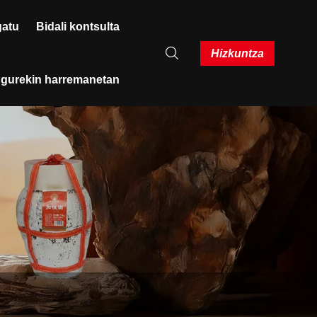
gatu
Bidali kontsulta
Hizkuntza
i gurekin harremanetan