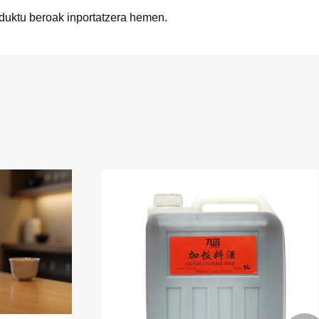
oduktu beroak inportatzera hemen.