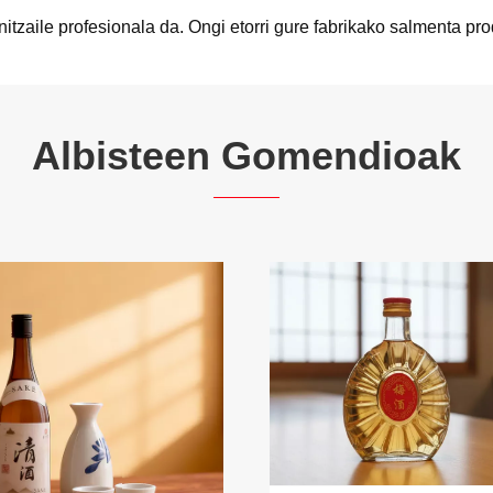
zaile profesionala da. Ongi etorri gure fabrikako salmenta pr
Albisteen Gomendioak