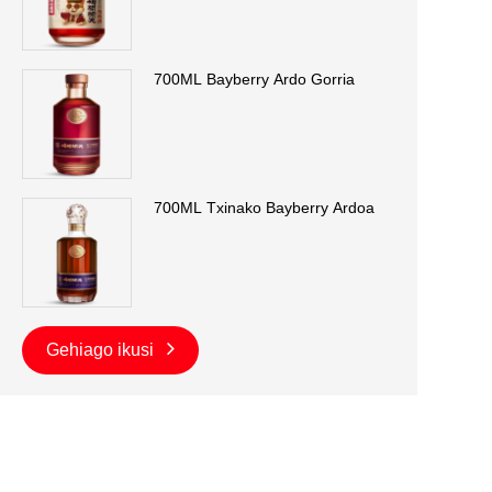
700ML Bayberry Ardo Gorria
700ML Txinako Bayberry Ardoa
Gehiago ikusi