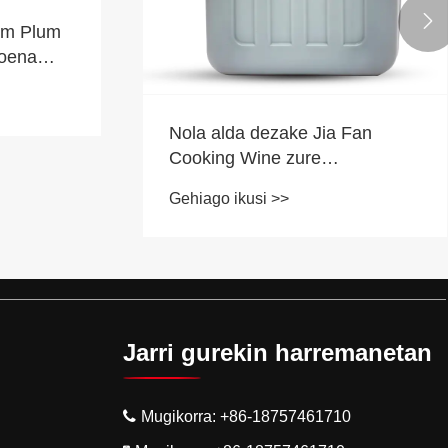

um Plum
koena
ntzia?
Nola alda dezake Jia Fan
Cooking Wine zure
sukaldaritza esperientzia?
Gehiago ikusi >>
Jarri gurekin harremanetan
Mugikorra:
+86-18757461710