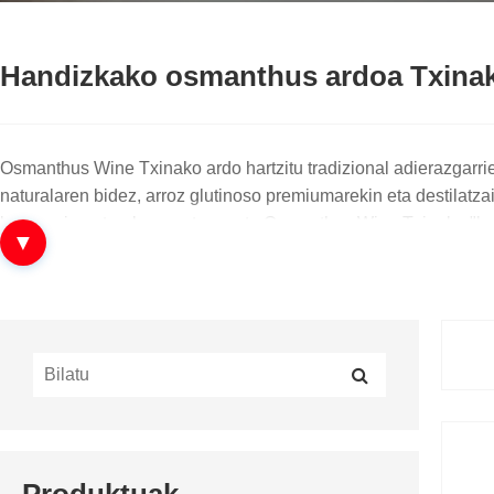
Handizkako osmanthus ardoa Txinako 
Osmanthus Wine Txinako ardo hartzitu tradizional adierazgarr
naturalaren bidez, arroz glutinoso premiumarekin eta destilat
lore-usain naturalaren artean, eta Osmanthus Wine Txinako "lo
▼
Zer da Osmanthus Wine?
Osmanthus Wine, Guihua Wine izenez ere ezaguna, fruta-ardo ar
Txinako Osmanthus Wine fabrikatzaile, hornitzaile eta fabrika
garagardoaren teknologia modernoarekin, kalitate egonkorra e
ALA fabrikatzailearen indarra Txinan
Produktuak