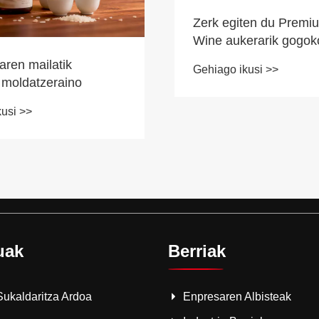
Zerk egiten du Premi
Wine aukerarik gogo
edateko eta jantoki
aren mailatik
Gehiago ikusi >>
bikainetarako esperie
 moldatzeraino
usi >>
uak
Berriak
ukaldaritza Ardoa
Enpresaren Albisteak