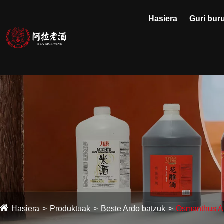
Hasiera
Guri bur
Hasiera
Produktuak
Beste Ardo batzuk
Osmanthus A