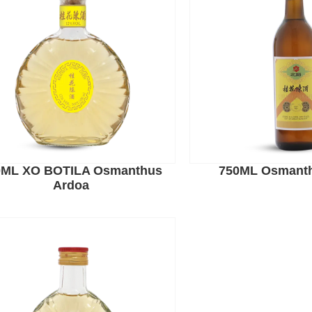
ea duen aspaldiko enpresa bat da. Txinan ardo horia eta edarie
arne,
Ardo Horia
,
Shaoxing Sukaldaritza Ardoa
, eta
Fruta Ardoa
.
atzeko sistema digitala
zpen sistema
automatizatuekin
0ML XO BOTILA Osmanthus
750ML Osmant
Ardoa
rrekin
odernoentzat egokia
plikazioetan erabil daiteke
una Txinan