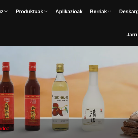
uz
Produktuak
Aplikazioak
Berriak
Deskar
Jarr
rdoa