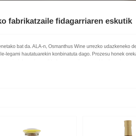
fabrikatzaile fidagarriaren eskutik
ienetako bat da. ALA-n, Osmanthus Wine urrezko udazkeneko de
zaile-legami hautatuarekin konbinatuta dago. Prozesu honek ore
rez egindako ardoaren" kulturaren adierazpen klasikoa da.
omatiko hartzitua da, osmanthus lore naturalez infusioa.
 profesionala denez, ALA (NINGBO ALA RICE WINE CO., LTD.) Txi
ta usain koherentea bermatzeko.