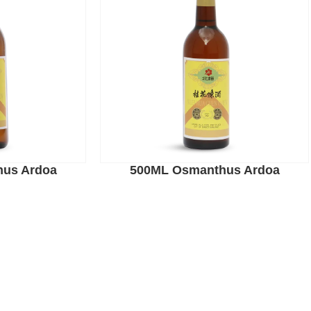
n hartzitutako fabrika nagusi gisa, konpainia hainbat
hus Ardoa
500ML Osmanthus Ardoa