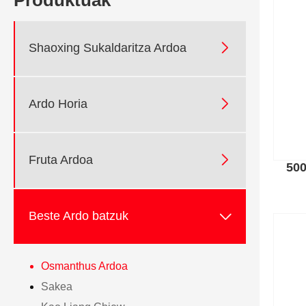
ALA Ningbo-n (Txina) 100 urte baino gehiagoko garagardo-ondar
produktu-kategoriatan espezializatuta dago Osmanthus Wine b

Shaoxing Sukaldaritza Ardoa
Hartziduraren ingeniaritza aurreratua eta tenperatura kontrol
ISO9001, ISO22000, HACCP eta BRCGS ziurtagiridun ekoi
Urteko eskala handiko garagardo-ahalmena betetzeko lerro 

Ardo Horia
Esportatu esperientzia 50+ herrialde eta eskualdetara
Osmanthus Ardoaren Ezaugarriak

Fruta Ardoa
50
Aukeratutako osmanthus loreen lore-usain naturala
Zapore leuna gozotasun arinarekin eta fruitu hartzituriko oha

Beste Ardo batzuk
Alkohol gutxiko edarien merkatuentzat eta kontsumitzaile m
Zuzenean kontsumitu daiteke edo koktel eta sukaldaritzako a
Osmanthus Ardoa
Produkzio-sistema eta fabrika-gaitas
Sakea