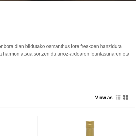
nboraldian bildutako osmanthus lore freskoen hartzidura
ka harmoniatsua sortzen du arroz-ardoaren leuntasunaren eta
View as
nako hartzidura tradizionala integratzen du kontrolatutako