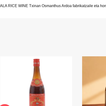
ALA RICE WINE Txinan Osmanthus Ardoa fabrikatzaile eta hornit