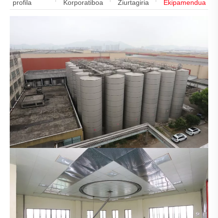
profila
Korporatiboa
Ziurtagiria
Ekipamendua