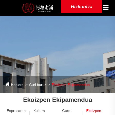
Hizkuntza
Hasiera
Guri buruz
Ekoizpen Ekipamendua
Ekoizpen Ekipamendua
Enpresaren
Kultura
Gure
Ekoizpen