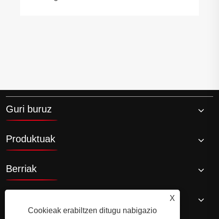
Nola alda dezake Jia Fan Cooking Wine
zure sukaldaritza esperientzia?
Gehiago ikusi >>
Guri buruz
Produktuak
Berriak
Jarri gurekin harremanetan
X
Cookieak erabiltzen ditugu nabigazio