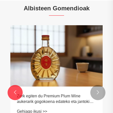
Albisteen Gomendioak

