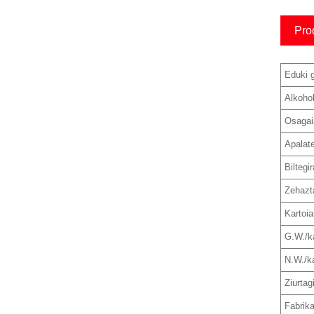
Pro
Eduki g
Alkoho
Osagai
Apalate
Biltegi
Zehazt
Kartoi
G.W./ka
N.W./ka
Ziurtagi
Fabrika