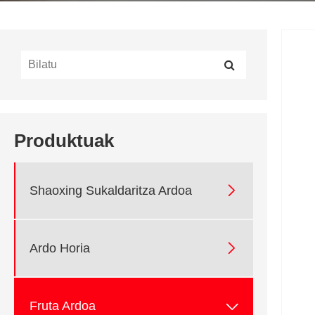
Produktuak

Shaoxing Sukaldaritza Ardoa

Ardo Horia

Fruta Ardoa