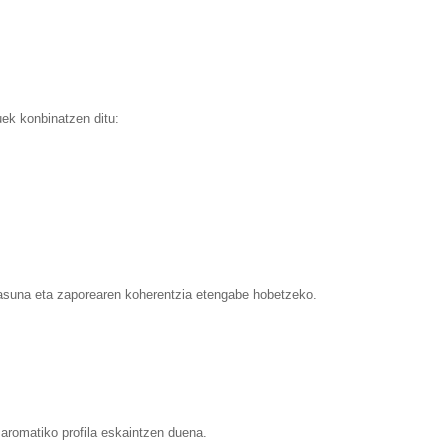
ek konbinatzen ditu:
rtasuna eta zaporearen koherentzia etengabe hobetzeko.
a aromatiko profila eskaintzen duena.