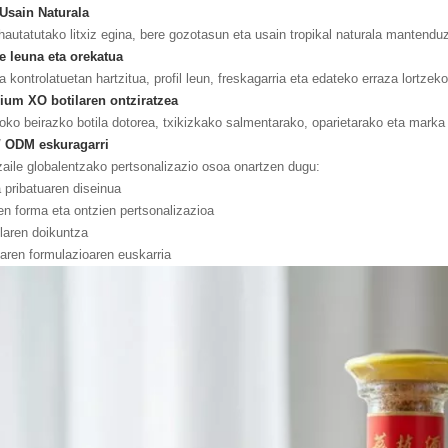
 Usain Naturala
hautatutako litxiz egina, bere gozotasun eta usain tropikal naturala mantendu
e leuna eta orekatua
a kontrolatuetan hartzitua, profil leun, freskagarria eta edateko erraza lortzeko
ium XO botilaren ontziratzea
oko beirazko botila dotorea, txikizkako salmentarako, oparietarako eta marka
 ODM eskuragarri
zaile globalentzako pertsonalizazio osoa onartzen dugu:
 pribatuaren diseinua
en forma eta ontzien pertsonalizazioa
laren doikuntza
aren formulazioaren euskarria