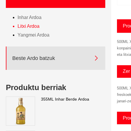
Inhar Ardoa
Pro
Litxi Ardoa
Yangmei Ardoa
500ML X
konpaini
eta litx

Beste Ardo batzuk
Zer
Produktu berriak
500ML XO
freskoe
355ML Inhar Berde Ardoa
janari-z
Pro