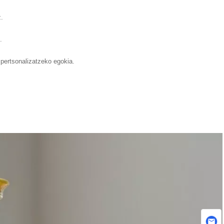
z.
.
 pertsonalizatzeko egokia.