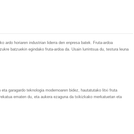
ardo horiaren industrian liderra den enpresa batek. Fruta-ardoa
ukre batzuekin egindako fruta-ardoa da. Usain lurrintsua du, testura leuna
ta garagardo teknologia modernoaren bidez, hautatutako litxi fruta
orekatua ematen du, eta aukera ezaguna da txikizkako merkatuetan eta