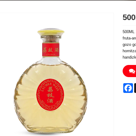
500
500ML 
fruta-a
gozo go
hornitz
handiz
F