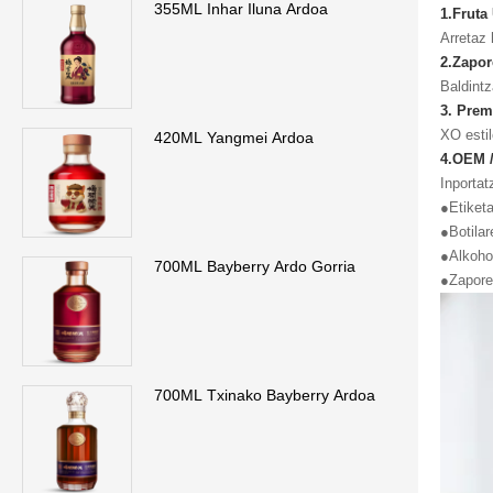
355ML Inhar Iluna Ardoa
1.Fruta
Arretaz 
2.Zapor
Baldintz
3. Prem
XO estil
420ML Yangmei Ardoa
4.OEM /
Inportat
●Etiketa
●Botilar
●Alkoho
700ML Bayberry Ardo Gorria
●Zapore
700ML Txinako Bayberry Ardoa