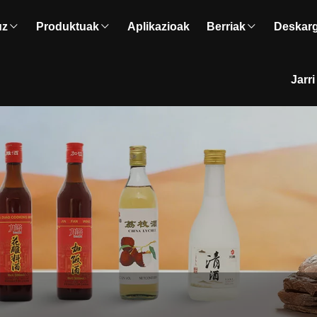
uz
Produktuak
Aplikazioak
Berriak
Deskar
Jarr