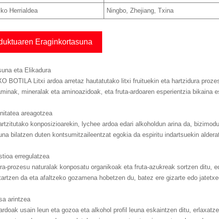
zko Herrialdea
Ningbo, Zhejiang, Txina
duktuaren Eraginkortasuna
na eta Elikadura
 BOTILA Litxi ardoa arretaz hautatutako litxi fruituekin eta hartzidura prozesu
aminak, mineralak eta aminoazidoak, eta fruta-ardoaren esperientzia bikaina esk
nitatea areagotzea
rtzitutako konposizioarekin, lychee ardoa edari alkoholdun arina da, bizimo
una bilatzen duten kontsumitzaileentzat egokia da espiritu indartsuekin aldera
tioa erregulatzea
ra-prozesu naturalak konposatu organikoak eta fruta-azukreak sortzen ditu, e
artzen da eta afaltzeko gozamena hobetzen du, batez ere gizarte edo jatetxe
sa arintzea
rdoak usain leun eta gozoa eta alkohol profil leuna eskaintzen ditu, erlaxatzek