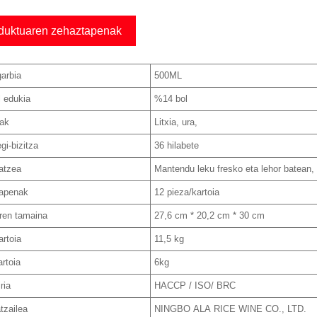
duktuaren zehaztapenak
arbia
500ML
l edukia
%14 bol
ak
Litxia, ura,
gi-bizitza
36 hilabete
ratzea
Mantendu leku fresko eta lehor batean, 
apenak
12 pieza/kartoia
aren tamaina
27,6 cm * 20,2 cm * 30 cm
rtoia
11,5 kg
rtoia
6kg
ria
HACCP / ISO/ BRC
tzailea
NINGBO ALA RICE WINE CO., LTD.