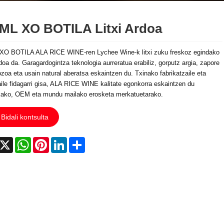
ML XO BOTILA Litxi Ardoa
XO BOTILA ALA RICE WINE-ren Lychee Wine-k litxi zuku freskoz egindako
rdoa da. Garagardogintza teknologia aurreratua erabiliz, gorputz argia, zapore
zoa eta usain natural aberatsa eskaintzen du. Txinako fabrikatzaile eta
aile fidagarri gisa, ALA RICE WINE kalitate egonkorra eskaintzen du
kako, OEM eta mundu mailako erosketa merkatuetarako.
Bidali kontsulta
acebook
X
WhatsApp
Pinterest
LinkedIn
Share