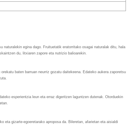
 naturalekin egina dago. Fruituetatik eratorritako osagai naturalak ditu, hala
aintzen du, litxiaren zapore eta nutrizio balioarekin.
du orekatu baten barruan neurriz gozatu daitekeena. Edateko aukera zaporetsu
tuta.
dateko esperientzia leun eta erraz digeritzen laguntzen dutenak. Otorduekin
etan.
o eta gizarte-egoeretarako aproposa da. Bileretan, afarietan eta aisialdi