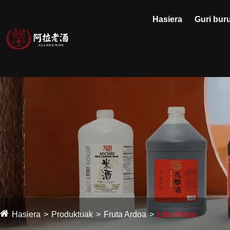
Hasiera
Guri bur
Hasiera
Produktuak
Fruta Ardoa
Litxi Ardoa