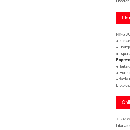
uneetan
Eko
NINGBO 
●Ikerku
●Ekoizpe
●Esport
Enpresa
●Hartzid
● Hartzi
●Nazio m
Biotekno
Ohi
1. Zer d
Litxi ar