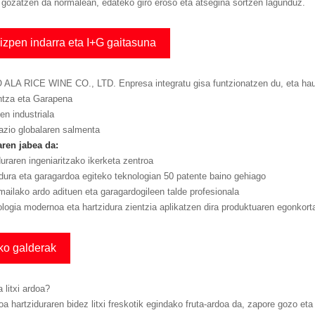
 gozatzen da normalean, edateko giro eroso eta atsegina sortzen lagunduz.
izpen indarra eta I+G gaitasuna
ALA RICE WINE CO., LTD. Enpresa integratu gisa funtzionatzen du, eta hau
ntza eta Garapena
n industriala
azio globalaren salmenta
ren jabea da:
uraren ingeniaritzako ikerketa zentroa
dura eta garagardoa egiteko teknologian 50 patente baino gehiago
ailako ardo adituen eta garagardogileen talde profesionala
logia modernoa eta hartzidura zientzia aplikatzen dira produktuaren egonko
ko galderak
a litxi ardoa?
doa hartziduraren bidez litxi freskotik egindako fruta-ardoa da, zapore gozo et