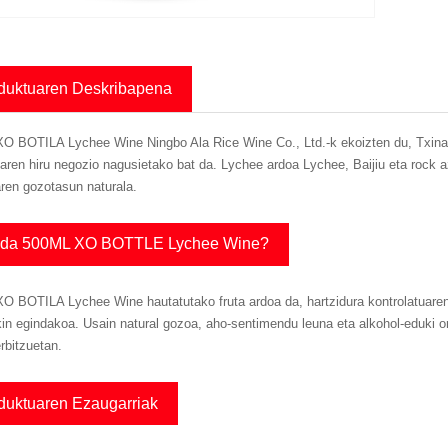
duktuaren Deskribapena
O BOTILA Lychee Wine Ningbo Ala Rice Wine Co., Ltd.-k ekoizten du, Txinako 
aren hiru negozio nagusietako bat da. Lychee ardoa Lychee, Baijiu eta rock az
iaren gozotasun naturala.
 da 500ML XO BOTTLE Lychee Wine?
 BOTILA Lychee Wine hautatutako fruta ardoa da, hartzidura kontrolatuaren e
kin egindakoa. Usain natural gozoa, aho-sentimendu leuna eta alkohol-eduki 
erbitzuetan.
duktuaren Ezaugarriak