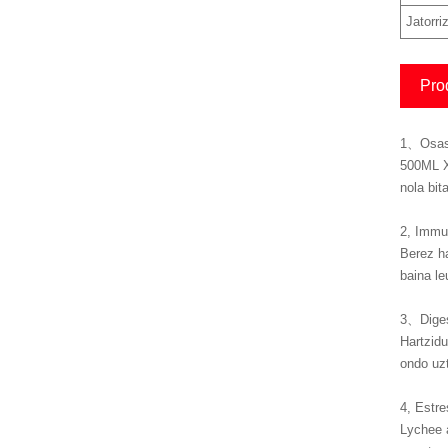
Jatorri
Pro
1、Osasu
500ML XO
nola bit
2, Immu
Berez ha
baina le
3、Diges
Hartzidu
ondo uzt
4, Estre
Lychee a