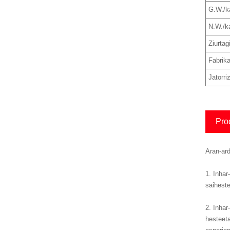
G.W./ka
N.W./ka
Ziurtagi
Fabrika
Jatorri
Pro
Aran-ard
1. Inhar
saiheste
2. Inhar
hesteeta