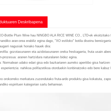
duktuaren Deskribapena
XO-Bottle Plum Wine hau NINGBO ALA RICE WINE CO., LTD-ek ekoitzitako fruta
 handiko aran-orea erabiliz egina dago, "XO estiloko" botila diseinu bereizgarr
augarri nagusiak honako hauek dira:
rofila: gozotasunaren eta azidotasunaren oreka freskagarria, fruta usain abera
-prozesua: aranen hartzidura naturalaren bidez egina.
a: Normalean udako edari gisa edo bazkariaren aurreko aperitibo gisa hartzen 
 esperientzia: nahikoa polifazetikoa otorduekin konbinatzeko edo bere kabuz
 orokorreko merkatura zuzendutako fruta-ardo produktu gisa kokatuta, zapore
ndiko espirituen kategorian sartu beharrean.