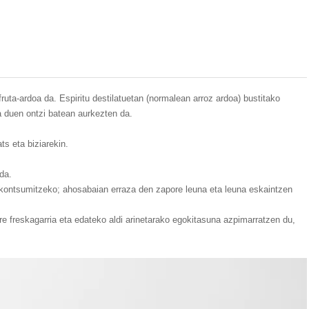
-ardoa da. Espiritu destilatuetan (normalean arroz ardoa) bustitako
ia duen ontzi batean aurkezten da.
ts eta biziarekin.
da.
 kontsumitzeko; ahosabaian erraza den zapore leuna eta leuna eskaintzen
 freskagarria eta edateko aldi arinetarako egokitasuna azpimarratzen du,