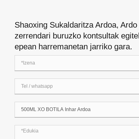
Shaoxing Sukaldaritza Ardoa, Ardo 
zerrendari buruzko kontsultak egite
epean harremanetan jarriko gara.