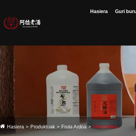
Hasiera
Guri bur
Hasiera
Produktuak
Fruta Ardoa
Inhar Ardoa