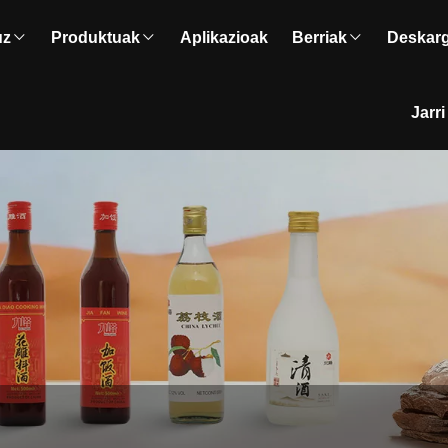
uz
Produktuak
Aplikazioak
Berriak
Deskar
Jarr