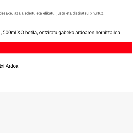
zake, azala edertu eta elikatu, justu eta distiratsu bihurtuz.
500ml XO botila, ontziratu gabeko ardoaren hornitzailea
itxi Ardoa