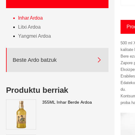
Inhar Ardoa
Pro
Litxi Ardoa
Yangmei Ardoa
500 ml 
kalitate
Bere ez

Beste Ardo batzuk
Zapore p
Ekoizpen
Erabiler
Edateko
Produktu berriak
du.
Kontsumo
355ML Inhar Berde Ardoa
proba ha