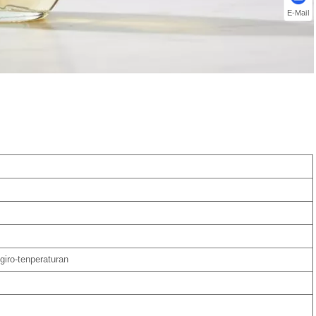
E-Mail
giro-tenperaturan