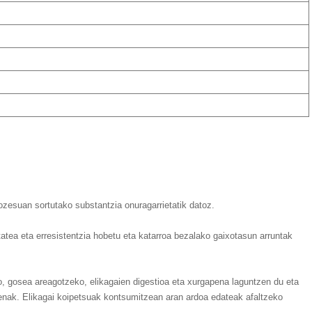
ozesuan sortutako substantzia onuragarrietatik datoz.
tatea eta erresistentzia hobetu eta katarroa bezalako gaixotasun arruntak
ko, gosea areagotzeko, elikagaien digestioa eta xurgapena laguntzen du eta
tenak. Elikagai koipetsuak kontsumitzean aran ardoa edateak afaltzeko