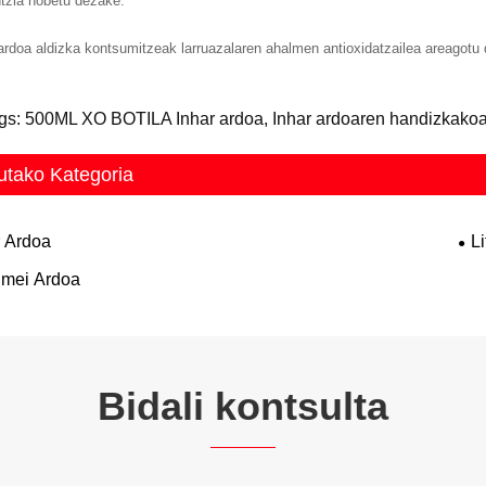
ntzia hobetu dezake.
ardoa aldizka kontsumitzeak larruazalaren ahalmen antioxidatzailea areagotu de
gs: 500ML XO BOTILA Inhar ardoa, Inhar ardoaren handizkakoa, 
utako Kategoria
r Ardoa
L
mei Ardoa
Bidali kontsulta