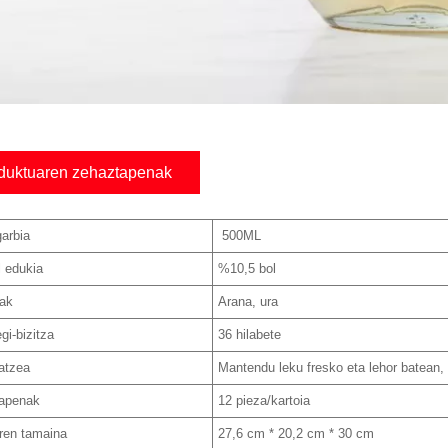
duktuaren zehaztapenak
arbia
500ML
l edukia
%10,5 bol
ak
Arana, ura
gi-bizitza
36 hilabete
ratzea
Mantendu leku fresko eta lehor batean, 
apenak
12 pieza/kartoia
aren tamaina
27,6 cm * 20,2 cm * 30 cm