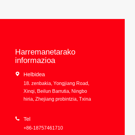
Harremanetarako
informazioa

Helbidea
18. zenbakia, Yongjiang Road,
Xinqi, Beilun Barrutia, Ningbo
hiria, Zhejiang probintzia, Txina

Tel
+86-18757461710