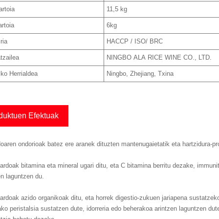
rtoia
11,5 kg
rtoia
6kg
ria
HACCP / ISO/ BRC
tzailea
NINGBO ALA RICE WINE CO., LTD.
zko Herrialdea
Ningbo, Zhejiang, Txina
duktuen Efektuak
oaren ondorioak batez ere aranek dituzten mantenugaietatik eta hartzidura-pr
-ardoak bitamina eta mineral ugari ditu, eta C bitamina berritu dezake, immuni
n laguntzen du.
-ardoak azido organikoak ditu, eta horrek digestio-zukuen jariapena sustatze
ko peristalsia sustatzen dute, idorreria edo beherakoa arintzen laguntzen du