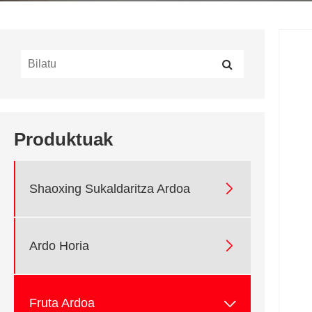
Produktuak

Shaoxing Sukaldaritza Ardoa

Ardo Horia

Fruta Ardoa