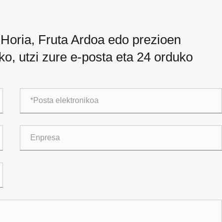
Horia, Fruta Ardoa edo prezioen
ko, utzi zure e-posta eta 24 orduko