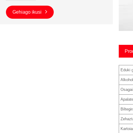
Gehiago ikusi
Pro
Eduki g
Alkoho
Osagai
Apalate
Biltegi
Zehazt
Kartoi