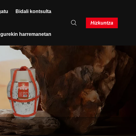
gatu
Bidali kontsulta
Hizkuntza
i gurekin harremanetan