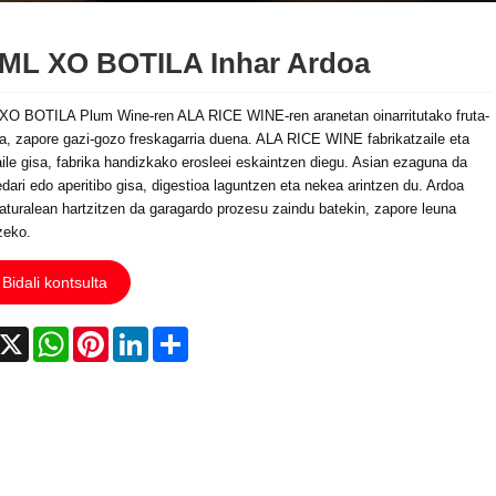
ML XO BOTILA Inhar Ardoa
O BOTILA Plum Wine-ren ALA RICE WINE-ren aranetan oinarritutako fruta-
a, zapore gazi-gozo freskagarria duena. ALA RICE WINE fabrikatzaile eta
aile gisa, fabrika handizkako erosleei eskaintzen diegu. Asian ezaguna da
dari edo aperitibo gisa, digestioa laguntzen eta nekea arintzen du. Ardoa
turalean hartzitzen da garagardo prozesu zaindu batekin, zapore leuna
zeko.
Bidali kontsulta
acebook
X
WhatsApp
Pinterest
LinkedIn
Share