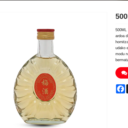
500
500ML X
ardoa d
hornitz
udako e
modu na
bermat
F