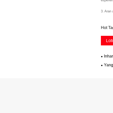
esperie
3. Aran 
Hot Ta
Lot
Inha
Yang