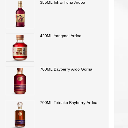
355ML Inhar Iluna Ardoa
420ML Yangmei Ardoa
700ML Bayberry Ardo Gorria
700ML Txinako Bayberry Ardoa